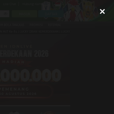
Live Chat
Hubungi Kami
×
DAFTAR
M BOLA TANGKAS
PROMOSI
REFERRAL
81 | LUCKY DRAW KEMERDEKAAN | LUCKY SPIN KEMERDEKAAN | PROMO GOAL 15% MENIT 8