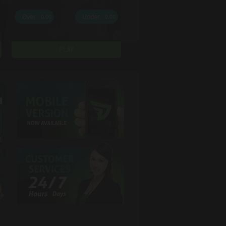
Over
Under
Over
Under
0.00
0.00
0.00
PLAY
PLAY