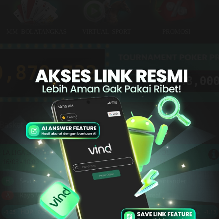
VIRTUAL SPORT
PROMOSI
MM BOLATANGKAS
0,879,732
RP 48,00
Basket
E-Sport
LA LIGA SPANYOL
LA LIGA SPANYOL
16/08 - 10:00 PM
16/08 - 10:00 PM
H
Sevilla
H
Racing Santander
A
Rayo Vallecano
A
Villarreal
HDP
Odds
HDP
Odds
-0.25
0.25
1.07
-1.05
0.50
-0.50
-1.31
-1.13